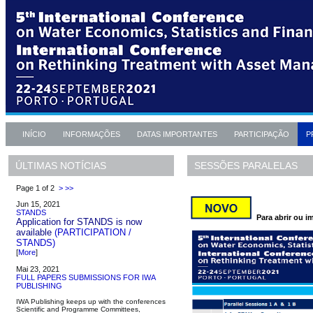
INÍCIO
INFORMAÇÕES
DATAS IMPORTANTES
PARTICIPAÇÃO
P
SESSÕES PARALELAS
ÚLTIMAS NOTÍCIAS
Page 1 of 2
>
>>
Jun 15, 2021
STANDS
Para abrir ou i
Application for STANDS is now
available
(PARTICIPATION /
STANDS)
[
More
]
Mai 23, 2021
FULL PAPERS SUBMISSIONS FOR IWA
PUBLISHING
IWA Publishing keeps up with the conferences
Scientific and Programme Committees,