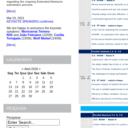
regarding the ongoing Extended Abstracts
submission process.
[
More
]
Mai 19, 2021
KEYNOTE SPEAKERS confirmed
We are happy to announce the keynote
speakers:
Montserrat Termes-
Rifé
and
João Feliciano
(22/09);
Cecília
Tortajada
(23/09);
Wolf Merkel
(24/09).
[
More
]
CALENDÁRIO
«
Abril 2026
»
Seg
Ter
Qua
Qui
Sex
Sab
Dom
1
2
3
4
5
6
7
8
9
10
11
12
13
14
15
16
17
18
19
20
21
22
23
24
25
26
27
28
29
30
PESQUISA
Pesquisar: