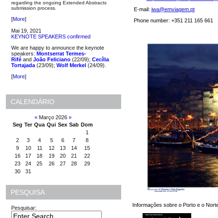
regarding the ongoing Extended Abstracts
submission process.
E-mail:
iwa@emviagem.pt
[
More
]
Phone number: +351 211 165 661
Mai 19, 2021
KEYNOTE SPEAKERS confirmed
We are happy to announce the keynote
speakers:
Montserrat Termes-
Rifé
and
João Feliciano
(22/09);
Cecília
Tortajada
(23/09);
Wolf Merkel
(24/09).
[
More
]
CALENDÁRIO
«
Março 2026
»
Seg
Ter
Qua
Qui
Sex
Sab
Dom
1
2
3
4
5
6
7
8
9
10
11
12
13
14
15
16
17
18
19
20
21
22
23
24
25
26
27
28
29
30
31
PESQUISA
Informações sobre o Porto e o Nort
Pesquisar: