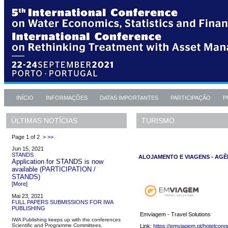
INÍCIO
INFORMAÇÕES
DATAS IMPORTANTES
PARTICIPAÇÃO
P
TURISMO
ÚLTIMAS NOTÍCIAS
Page 1 of 2
>
>>
Jun 15, 2021
STANDS
ALOJAMENTO E VIAGENS - AGÊ
Application for STANDS is now
available
(PARTICIPATION /
STANDS)
[
More
]
Mai 23, 2021
FULL PAPERS SUBMISSIONS FOR IWA
PUBLISHING
Emviagem - Travel Solutions
IWA Publishing keeps up with the conferences
Scientific and Programme Committees,
Link:
https://emviagem.pt/hotelcon