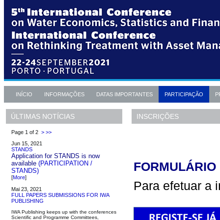
INÍCIO
INFORMAÇÕES
DATAS IMPORTANTES
PARTICIPAÇÃO
P
INSCRIÇÕES
ÚLTIMAS NOTÍCIAS
Page 1 of 2
>
>>
Jun 15, 2021
STANDS
Application for STANDS is now
available
(PARTICIPATION /
FORMULÁRIO 
STANDS)
[
More
]
Para efetuar a i
Mai 23, 2021
FULL PAPERS SUBMISSIONS FOR IWA
PUBLISHING
IWA Publishing keeps up with the conferences
Scientific and Programme Committees,