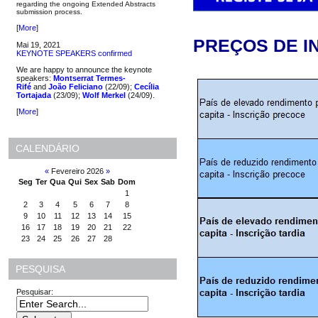
regarding the ongoing Extended Abstracts
submission process.
[
More
]
PREÇOS DE I
Mai 19, 2021
KEYNOTE SPEAKERS confirmed
We are happy to announce the keynote
speakers:
Montserrat Termes-
Rifé
and
João Feliciano
(22/09);
Cecília
Tortajada
(23/09);
Wolf Merkel
(24/09).
[
More
]
CALENDÁRIO
«
Fevereiro 2026
»
Seg
Ter
Qua
Qui
Sex
Sab
Dom
1
2
3
4
5
6
7
8
9
10
11
12
13
14
15
16
17
18
19
20
21
22
23
24
25
26
27
28
PESQUISA
Pesquisar: