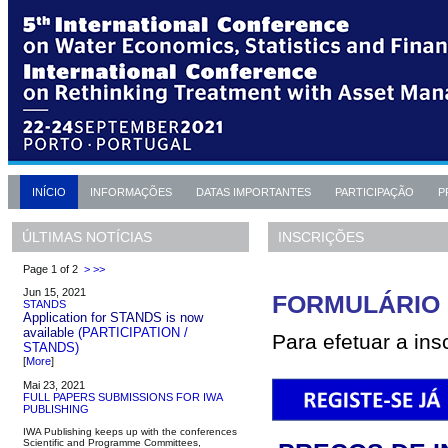
INÍCIO
INFORMAÇÕES
DATAS IMPORTANTES
PARTICIPAÇÃO
P
INSCRIÇÕES
ÚLTIMAS NOTÍCIAS
Page 1 of 2
>
>>
Jun 15, 2021
FORMULÁRIO 
STANDS
Application for STANDS is now
available
(PARTICIPATION /
Para efetuar a insc
STANDS)
[
More
]
Mai 23, 2021
FULL PAPERS SUBMISSIONS FOR IWA
PUBLISHING
IWA Publishing keeps up with the conferences
Scientific and Programme Committees,