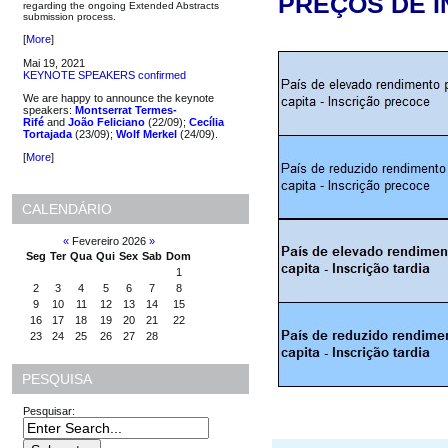
PREÇOS DE 
regarding the ongoing Extended Abstracts
submission process.
[
More
]
Mai 19, 2021
KEYNOTE SPEAKERS confirmed
We are happy to announce the keynote
speakers:
Montserrat Termes-
Rifé
and
João Feliciano
(22/09);
Cecília
Tortajada
(23/09);
Wolf Merkel
(24/09).
[
More
]
CALENDÁRIO
«
Fevereiro 2026
»
Seg
Ter
Qua
Qui
Sex
Sab
Dom
1
2
3
4
5
6
7
8
9
10
11
12
13
14
15
16
17
18
19
20
21
22
23
24
25
26
27
28
PESQUISA
Pesquisar: