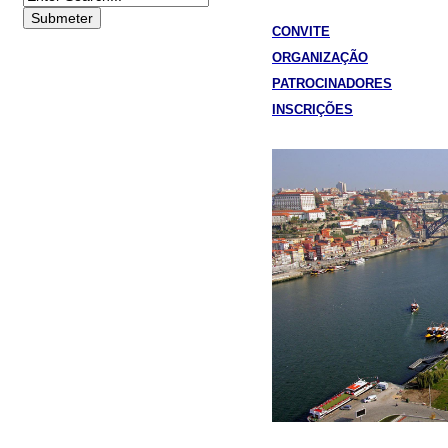
C
ONVITE
O
RGANIZAÇÃO
P
ATROCINADORES
I
NSCRIÇÕES