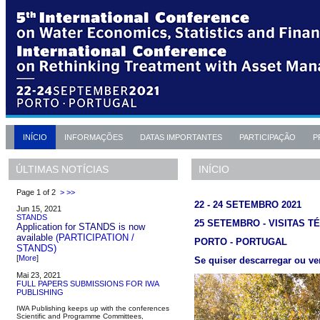
INÍCIO
INFORMAÇÕES
DATAS IMPORTANTES
PARTICIPAÇÃO
P
INÍCIO
ÚLTIMAS NOTÍCIAS
Page 1 of 2
>
>>
22 - 24 SETEMBRO 2021
Jun 15, 2021
STANDS
25 SETEMBRO - VISITAS T
Application for STANDS is now
available
(PARTICIPATION /
PORTO - PORTUGAL
STANDS)
[
More
]
Se quiser descarregar ou ve
Mai 23, 2021
FULL PAPERS SUBMISSIONS FOR IWA
PUBLISHING
IWA Publishing keeps up with the conferences
Scientific and Programme Committees,