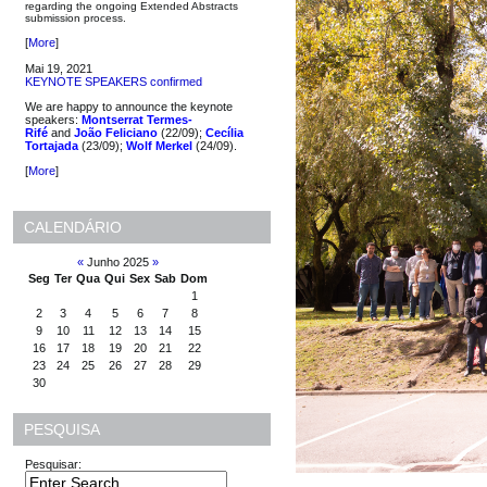
regarding the ongoing Extended Abstracts
submission process.
[
More
]
Mai 19, 2021
KEYNOTE SPEAKERS confirmed
We are happy to announce the keynote
speakers:
Montserrat Termes-
Rifé
and
João Feliciano
(22/09);
Cecília
Tortajada
(23/09);
Wolf Merkel
(24/09).
[
More
]
CALENDÁRIO
«
Junho 2025
»
Seg
Ter
Qua
Qui
Sex
Sab
Dom
1
2
3
4
5
6
7
8
9
10
11
12
13
14
15
16
17
18
19
20
21
22
23
24
25
26
27
28
29
30
PESQUISA
Pesquisar: