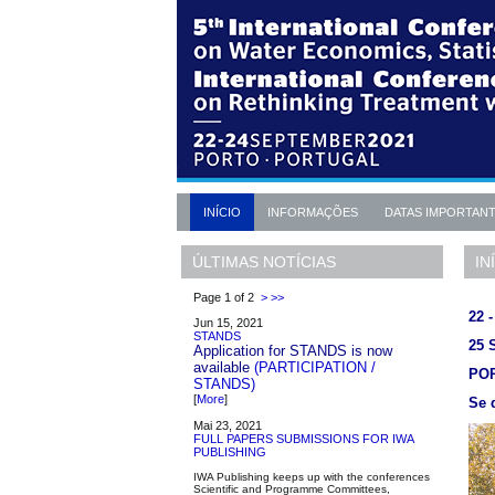
INÍCIO
INFORMAÇÕES
DATAS IMPORTAN
IN
ÚLTIMAS NOTÍCIAS
Page 1 of 2
>
>>
22 
Jun 15, 2021
STANDS
25 
Application for STANDS is now
available
(PARTICIPATION /
PO
STANDS)
[
More
]
Se 
Mai 23, 2021
FULL PAPERS SUBMISSIONS FOR IWA
PUBLISHING
IWA Publishing keeps up with the conferences
Scientific and Programme Committees,