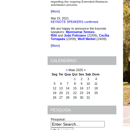
regarding the ongoing Extended Abstracts
submission process.
[
More
]
Mai 19, 2021
KEYNOTE SPEAKERS confirmed
We are happy to announce the keynote
speakers:
Montserrat Termes-
Rifé
and
João Feliciano
(22/09);
Cecília
Tortajada
(23/09);
Wolf Merkel
(24/09).
[
More
]
CALENDÁRIO
«
Maio 2025
»
Seg
Ter
Qua
Qui
Sex
Sab
Dom
1
2
3
4
5
6
7
8
9
10
11
12
13
14
15
16
17
18
19
20
21
22
23
24
25
26
27
28
29
30
31
PESQUISA
Pesquisar: