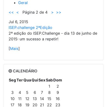
Geral
<<
<
Página 2 de 4
>
>>
Jul 6, 2015
ISEP.challenge 2ªEdição
2ª edição do ISEP.Challenge - dia 13 de junho de
2015: um sucesso a repetir!
[
Mais
]
CALENDÁRIO
Seg
Ter
Qua
Qui
Sex
Sab
Dom
1
2
3
4
5
6
7
8
9
10
11
12
13
14
15
16
17
18
19
20
21
22
23