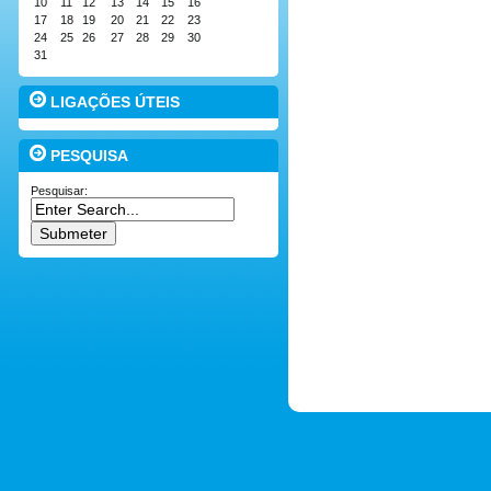
10
11
12
13
14
15
16
17
18
19
20
21
22
23
24
25
26
27
28
29
30
31
LIGAÇÕES ÚTEIS
PESQUISA
Pesquisar: