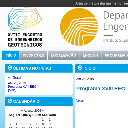
A fim de lhe prestar um melhor se
INÍCIO
INSCRIÇÕES
LOCALIZAÇÃO
ENGLISH
PROGRAMA XV
INÍCIO
ÚLTIMAS NOTÍCIAS
Geral
Abr 23, 2019
Abr 23, 2019
Programa XVIII EEG
Programa XVIII EEG
[
Mais
]
Voltar
CALENDÁRIO
«
Agosto 2026
»
Seg
Ter
Qua
Qui
Sex
Sab
Dom
1
2
3
4
5
6
7
8
9