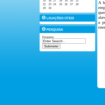
15
16
17
18
19
20
21
A h
22
23
24
25
26
27
28
emp
29
30
que
ala
LIGAÇÕES ÚTEIS
a p
ene
PESQUISA
Pesquisar: