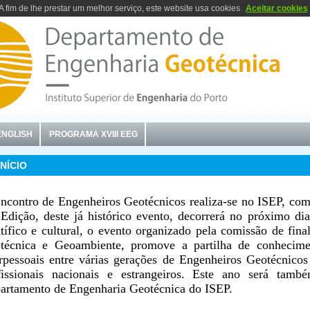
A fim de lhe prestar um melhor serviço, este website usa cookies
Aceitar cookies
ENGLISH
PROGRAMA XVIII EEG
NÍCIO
ncontro de Engenheiros Geotécnicos realiza-se no ISEP, com
 Edição, deste já histórico evento, decorrerá no próximo d
ntífico e cultural, o evento organizado pela comissão de fin
técnica e Geoambiente, promove a partilha de conhecimen
erpessoais entre várias gerações de Engenheiros Geotécnic
fissionais nacionais e estrangeiros. Este ano será tamb
artamento de Engenharia Geotécnica do ISEP.