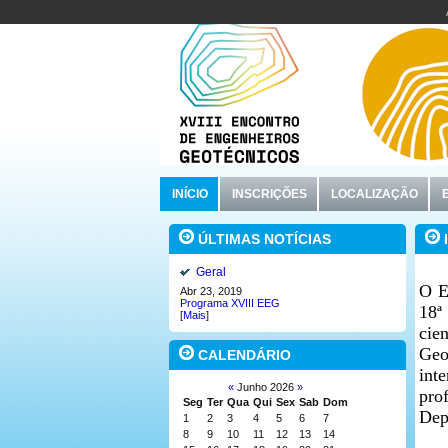
INÍCIO
INSCRIÇÕES
LOCALIZAÇÃO
I
ÚLTIMAS NOTÍCIAS
Geral
O E
Abr 23, 2019
Programa XVIII EEG
18ª
[
Mais
]
cie
Geo
CALENDÁRIO
int
«
Junho 2026
»
pro
Seg
Ter
Qua
Qui
Sex
Sab
Dom
Dep
1
2
3
4
5
6
7
8
9
10
11
12
13
14