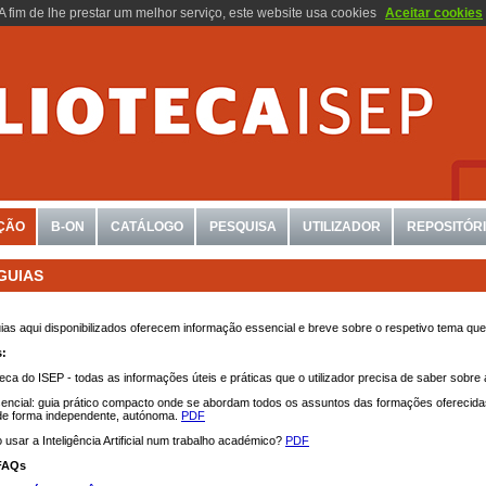
A fim de lhe prestar um melhor serviço, este website usa cookies
Aceitar cookies
ÇÃO
B-ON
CATÁLOGO
PESQUISA
UTILIZADOR
REPOSITÓR
GUIAS
ias aqui disponibilizados oferecem informação essencial e breve sobre o respetivo tema q
s:
teca do ISEP - todas as informações úteis e práticas que o utilizador precisa de saber sobre 
encial: guia prático compacto onde se abordam todos os assuntos das formações oferecidas
de forma independente, autónoma.
PDF
 usar a Inteligência Artificial num trabalho académico?
PDF
FAQs