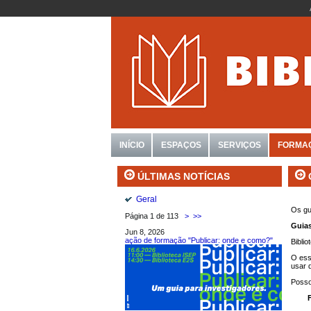
INÍCIO
ESPAÇOS
SERVIÇOS
FORMA
ÚLTIMAS NOTÍCIAS
Geral
Os gu
Página 1 de 113
>
>>
Guia
Jun 8, 2026
ação de formação "Publicar: onde e como?"
Biblio
O ess
usar 
Posso