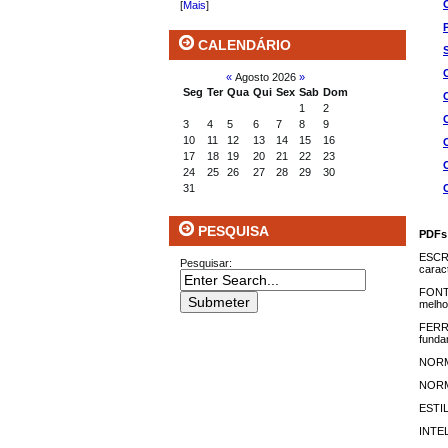
[
Mais
]
CALENDÁRIO
«
Agosto 2026
»
Seg
Ter
Qua
Qui
Sex
Sab
Dom
1
2
3
4
5
6
7
8
9
10
11
12
13
14
15
16
17
18
19
20
21
22
23
24
25
26
27
28
29
30
31
PESQUISA
PDFs
ESCRE
Pesquisar:
carac
FONTE
melhor
FERRA
funda
NORMA
NORMA
ESTIL
INTEL