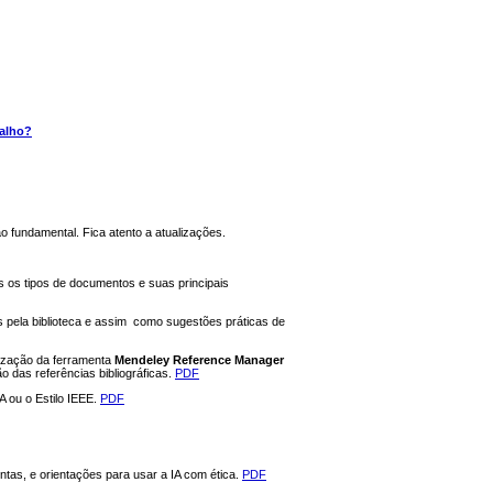
balho?
 fundamental. Fica atento a atualizações.
s tipos de documentos e suas principais
ela biblioteca e assim como sugestões práticas de
ização da ferramenta
Mendeley Reference Manager
o das referências bibliográficas.
PDF
 ou o Estilo IEEE.
PDF
as, e orientações para usar a IA com ética.
PDF