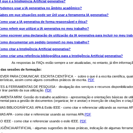
O que é a Inteligência Artificial generativa?
Podemos usar a IA generativa no âmbito académico?
Sabes em que situações pode ser útil usar a ferramenta IA generativa?
Como usar a IA generativa de forma responsável e ética?
Como referir que utilizei a IA generativa no meu trabalho?
Como escrever uma declaração de utilização da IA generativa para incluir no meu tra
Como documentar um pedido (
prompt
) no meu trabalho?
Como citar a Inteligência Artificial generativa?
Como criar uma referência bibliográfica para a Inteligência Artificial generativa?
As respostas às FAQs estão sempre a ser atualizadas, no entanto, já têm informação
 das sessões de formação:
VER PARA COMUNICAR: ESCRITA CIENTÍFICA - sobre o que é a escrita científica, quais o
terísticas, assim como alguns conselhos práticos de escrita.
PDF
S & FERRAMENTAS DE PESQUISA - divulgação dos serviços e recursos disponibilizados p
 tirar partido da sua utilização.
PDF
MENTA MRM: Gestão do trabalho académico - apresentação e orientações básicas de util
mental para a gestão de documentos (organizar, ler e anotar) e inserção de citações e criaçã
S BIBLIOGRÁFICAS: APA & Estilo IEEE - como citar e referenciar utilizando as normas APA
S APA - como citar e referenciar usando as normas APA.
PDF
O IEEE - como citar e referenciar usando o esilo IEEE.
PDF
IGÊNCIA ARTIFICIAL - algumas sugestões de boas práticas, indicação de algumas ferrament