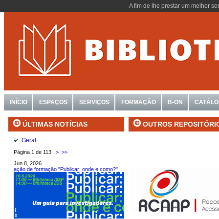
A fim de lhe prestar um melhor se
INÍCIO
ESPAÇOS
SERVIÇOS
FORMAÇÃO
B-ON
CATÁL
OUTROS REPOSITÓRI
ÚLTIMAS NOTÍCIAS
Geral
Página 1 de 113
>
>>
Jun 8, 2026
ação de formação "Publicar: onde e como?"