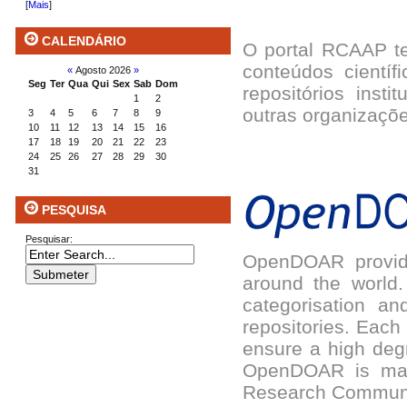
[
Mais
]
CALENDÁRIO
O portal RCAAP t
conteúdos científ
«
Agosto 2026
»
Seg
Ter
Qua
Qui
Sex
Sab
Dom
repositórios inst
1
2
outras organizaçõ
3
4
5
6
7
8
9
10
11
12
13
14
15
16
17
18
19
20
21
22
23
24
25
26
27
28
29
30
31
PESQUISA
Pesquisar:
OpenDOAR provides
around the world
categorisation an
repositories. Each
ensure a high degr
OpenDOAR is mai
Research Communic