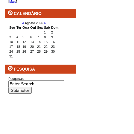
[
Mais
]
CALENDÁRIO
«
Agosto 2026
»
Seg
Ter
Qua
Qui
Sex
Sab
Dom
1
2
3
4
5
6
7
8
9
10
11
12
13
14
15
16
17
18
19
20
21
22
23
24
25
26
27
28
29
30
31
PESQUISA
Pesquisar: