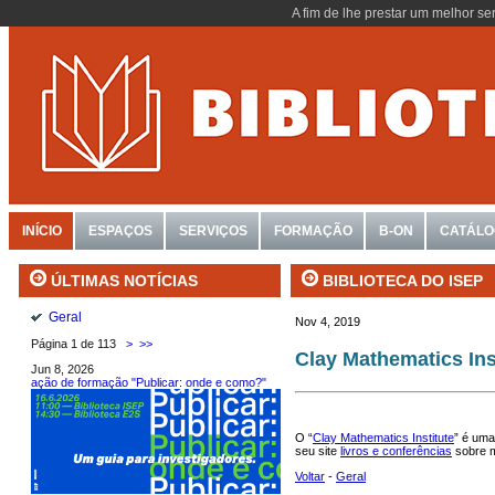
A fim de lhe prestar um melhor se
INÍCIO
ESPAÇOS
SERVIÇOS
FORMAÇÃO
B-ON
CATÁL
BIBLIOTECA DO ISEP
ÚLTIMAS NOTÍCIAS
Geral
Nov 4, 2019
Página 1 de 113
>
>>
Clay Mathematics Ins
Jun 8, 2026
ação de formação "Publicar: onde e como?"
O “
Clay Mathematics Institute
” é uma
seu site
livros e conferências
sobre m
Voltar
-
Geral