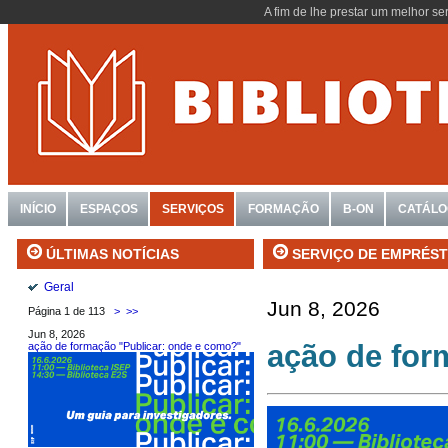
A fim de lhe prestar um melhor se
INÍCIO
ESPAÇOS
SERVIÇOS
FORMAÇÃO
B-ON
CATÁL
SERVIÇO DE EMPRÉST
ÚLTIMAS NOTÍCIAS
Geral
Jun 8, 2026
Página 1 de 113
>
>>
Jun 8, 2026
ação de for
ação de formação "Publicar: onde e como?"