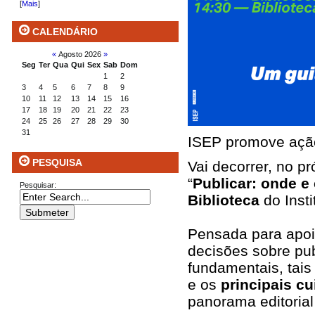
[
Mais
]
CALENDÁRIO
«
Agosto 2026
»
Seg
Ter
Qua
Qui
Sex
Sab
Dom
1
2
3
4
5
6
7
8
9
10
11
12
13
14
15
16
17
18
19
20
21
22
23
24
25
26
27
28
29
30
31
ISEP promove ação
PESQUISA
Vai decorrer, no p
“
Publicar: onde 
Pesquisar:
Biblioteca
do Inst
Pensada para apoi
decisões sobre pub
fundamentais, tai
e os
principais c
panorama editorial