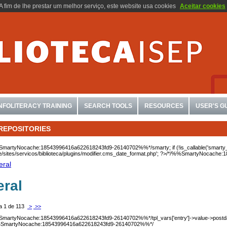
A fim de lhe prestar um melhor serviço, este website usa cookies
Aceitar cookies
INFOLITERACY TRAINING
SEARCH TOOLS
RESOURCES
USER'S G
REPOSITORIES
SmartyNocache:18543996416a622618243fd9-26140702%%*/
smarty; if (!is_callable('smar
e/sites/servicos/biblioteca/plugins/modifier.cms_date_format.php'; ?>/*/%%SmartyNocac
eral
eral
a 1 de 113
>
>>
SmartyNocache:18543996416a622618243fd9-26140702%%*/
tpl_vars['entry']->value->postd
%SmartyNocache:18543996416a622618243fd9-26140702%%*/