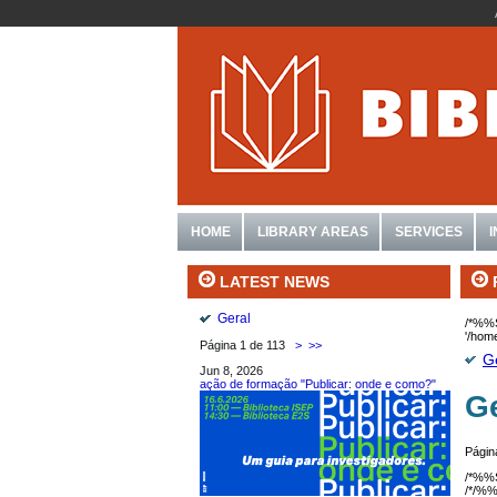
HOME
LIBRARY AREAS
SERVICES
LATEST NEWS
Geral
/*%%
'/hom
Página 1 de 113
>
>>
G
Jun 8, 2026
ação de formação "Publicar: onde e como?"
G
Págin
/*%%
/*/%