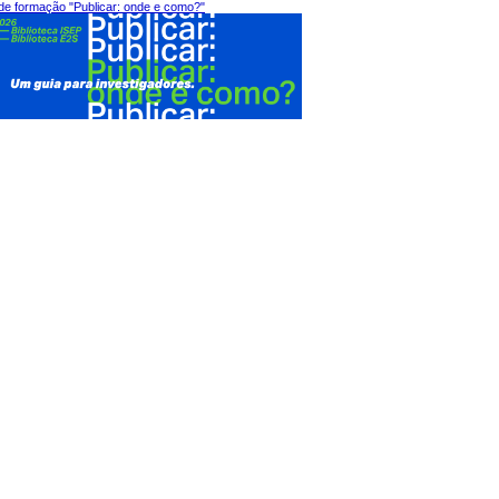
de formação "Publicar: onde e como?"