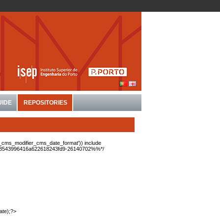
UIDE
REPOSITORIES
ty_cms_modifier_cms_date_format')) include
he:18543996416a622618243fd9-26140702%%*/
ate);?>