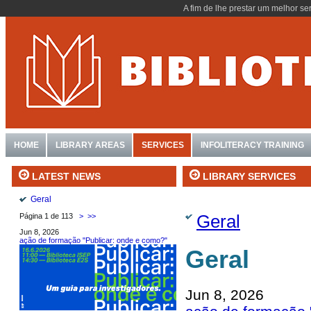
A fim de lhe prestar um melhor se
HOME
LIBRARY AREAS
SERVICES
INFOLITERACY TRAINING
LIBRARY SERVICES
LATEST NEWS
Geral
Geral
Página 1 de 113
>
>>
Jun 8, 2026
ação de formação "Publicar: onde e como?"
Geral
Jun 8, 2026