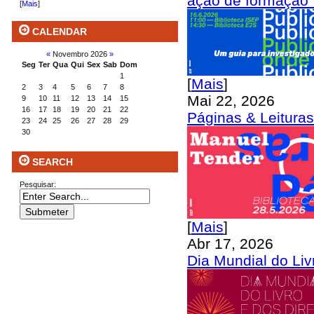
ação de formação 
[
Mais
]
CALENDAR
«
Novembro 2026
»
Seg
Ter
Qua
Qui
Sex
Sab
Dom
1
[
Mais
]
2
3
4
5
6
7
8
Mai 22, 2026
9
10
11
12
13
14
15
16
17
18
19
20
21
22
Páginas & Leitura
23
24
25
26
27
28
29
30
SEARCH
Pesquisar:
[
Mais
]
Abr 17, 2026
Dia Mundial do Liv