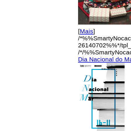
[
Mais
]
/*%%SmartyNocac
26140702%%*/
tpl
/*/%%SmartyNoca
Dia Nacional do M