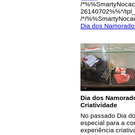
/*%%SmartyNocac
26140702%%*/
tpl
/*/%%SmartyNoca
Dia dos Namorados
Dia dos Namorado
Criatividade
No passado Dia do
especial para a c
experiência criati