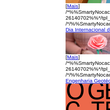
[
Mais
]
/*%%SmartyNocac
26140702%%*/
tpl
/*/%%SmartyNoca
Dia Internacional 
[
Mais
]
/*%%SmartyNocac
26140702%%*/
tpl
/*/%%SmartyNoca
Engenharia Geotéc