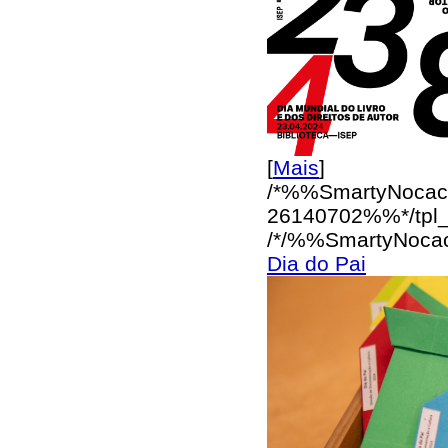
[
Mais
]
/*%%SmartyNocac
26140702%%*/
tpl
/*/%%SmartyNoca
Dia do Pai