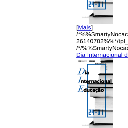
[
Mais
]
/*%%SmartyNocac
26140702%%*/
tpl
/*/%%SmartyNoca
Dia Internacional