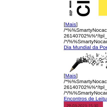
[
Mais
]
/*%%SmartyNocac
26140702%%*/
tpl
/*/%%SmartyNoca
Dia Mundial da Po
[
Mais
]
/*%%SmartyNocac
26140702%%*/
tpl
/*/%%SmartyNoca
Encontros de Leit