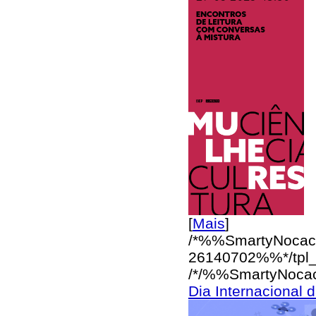
[
Mais
]
/*%%SmartyNocac
26140702%%*/
tpl
/*/%%SmartyNoca
Dia Internacional 