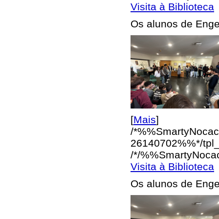
Visita à Biblioteca
Os alunos de Engen
[
Mais
]
/*%%SmartyNocac
26140702%%*/
tpl
/*/%%SmartyNoca
Visita à Biblioteca
Os alunos de Engen