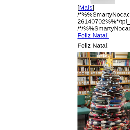
[
Mais
]
/*%%SmartyNocac
26140702%%*/
tpl
/*/%%SmartyNoca
Feliz Natal!
Feliz Natal!