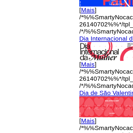
[
Mais
]
/*%%SmartyNocac
26140702%%*/
tpl
/*/%%SmartyNoca
Dia Internacional 
[
Mais
]
/*%%SmartyNocac
26140702%%*/
tpl
/*/%%SmartyNoca
Dia de São Valenti
[
Mais
]
/*%%SmartyNocac