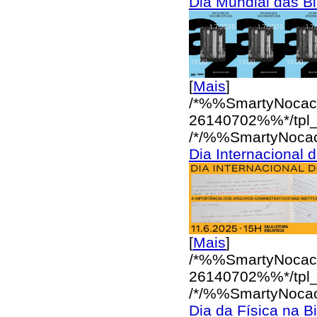
Dia Mundial das Bi
[
Mais
]
/*%%SmartyNocac
26140702%%*/
tpl
/*/%%SmartyNoca
Dia Internacional 
[
Mais
]
/*%%SmartyNocac
26140702%%*/
tpl
/*/%%SmartyNoca
Dia da Física na Bi