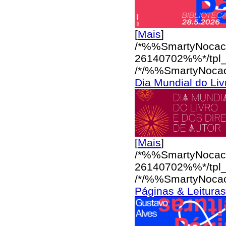
[
Mais
]
/*%%SmartyNocac
26140702%%*/
tpl
/*/%%SmartyNoca
Dia Mundial do Liv
[
Mais
]
/*%%SmartyNocac
26140702%%*/
tpl
/*/%%SmartyNoca
Páginas & Leituras