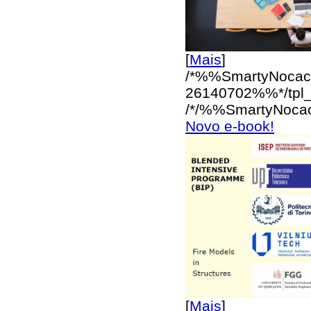
[
Mais
]
/*%%SmartyNocac
26140702%%*/
tpl
/*/%%SmartyNoca
Novo e-book!
[
Mais
]