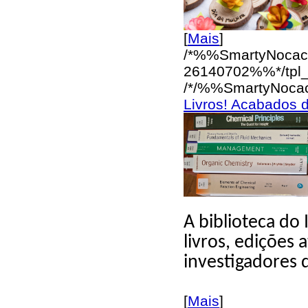
[
Mais
]
/*%%SmartyNocac
26140702%%*/
tpl
/*/%%SmartyNoca
Livros! Acabados 
A biblioteca do
livros, edições 
investigadores d
[
Mais
]