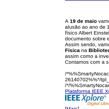
A
19 de maio
vamo
alusão ao ano de 
físico Albert Einst
documento sobre es
Assim sendo, vam
Física
na
Bibliot
assim como a inve
Contamos com a s
/*%%SmartyNocac
26140702%%*/
tpl
/*/%%SmartyNoca
Plataforma IEEE Xp
[
Mais
]