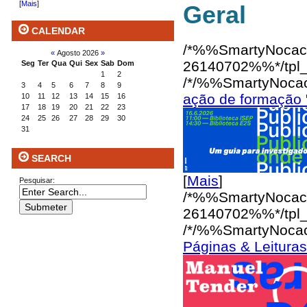
[
Mais
]
Geral
CALENDAR
/*%%SmartyNocac
«
Agosto 2026
»
26140702%%*/
tpl
Seg
Ter
Qua
Qui
Sex
Sab
Dom
1
2
/*/%%SmartyNoca
3
4
5
6
7
8
9
ação de formação 
10
11
12
13
14
15
16
17
18
19
20
21
22
23
24
25
26
27
28
29
30
31
SEARCH
[
Mais
]
Pesquisar:
/*%%SmartyNocac
26140702%%*/
tpl
/*/%%SmartyNoca
Páginas & Leitura