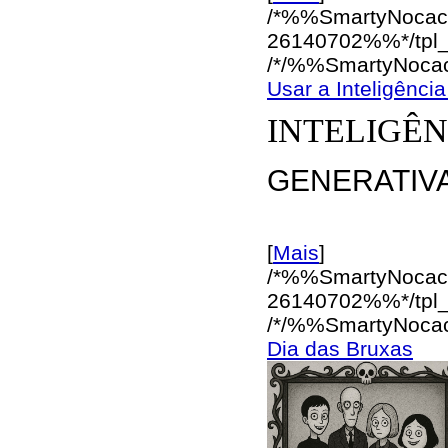
/*%%SmartyNocac
26140702%%*/
tpl
/*/%%SmartyNoca
Usar a Inteligência
INTELIGÊN
GENERATIV
[
Mais
]
/*%%SmartyNocac
26140702%%*/
tpl
/*/%%SmartyNoca
Dia das Bruxas