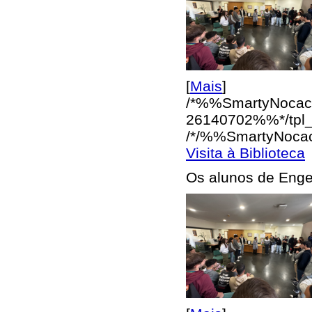
[
Mais
]
/*%%SmartyNocac
26140702%%*/
tpl
/*/%%SmartyNoca
Visita à Biblioteca
Os alunos de Engen