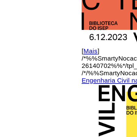
[
Mais
]
/*%%SmartyNocac
26140702%%*/
tpl
/*/%%SmartyNoca
Engenharia Civil n