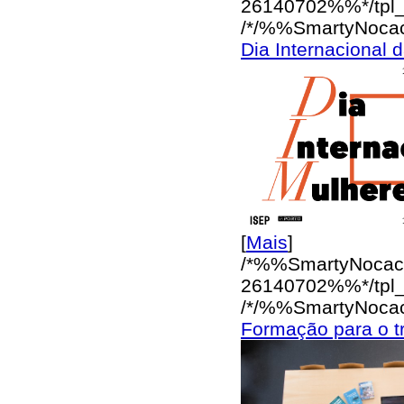
26140702%%*/
tpl
/*/%%SmartyNoca
Dia Internacional 
[
Mais
]
/*%%SmartyNocac
26140702%%*/
tpl
/*/%%SmartyNoca
Formação para o t