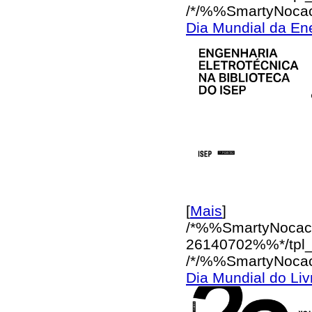
/*/%%SmartyNoca
Dia Mundial da En
[
Mais
]
/*%%SmartyNocac
26140702%%*/
tpl
/*/%%SmartyNoca
Dia Mundial do Liv