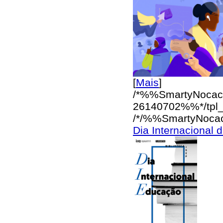
[
Mais
]
/*%%SmartyNocac
26140702%%*/
tpl
/*/%%SmartyNoca
Dia Internacional