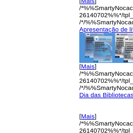
[
Mais
]
/*%%SmartyNocac
26140702%%*/
tpl
/*/%%SmartyNoca
Apresentação de li
[
Mais
]
/*%%SmartyNocac
26140702%%*/
tpl
/*/%%SmartyNoca
Dia das Biblioteca
[
Mais
]
/*%%SmartyNocac
26140702%%*/
tpl