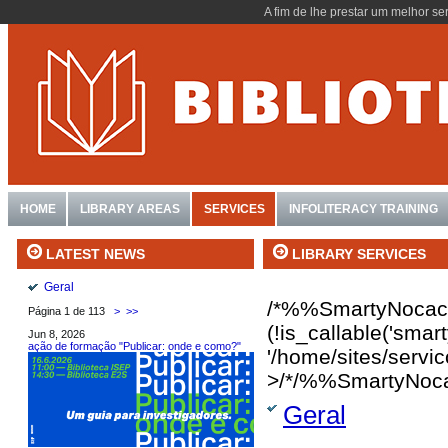
A fim de lhe prestar um melhor se
HOME
LIBRARY AREAS
SERVICES
INFOLITERACY TRAINING
LIBRARY SERVICES
LATEST NEWS
Geral
/*%%SmartyNocac
Página 1 de 113
>
>>
(!is_callable('sma
Jun 8, 2026
ação de formação "Publicar: onde e como?"
'/home/sites/servi
>/*/%%SmartyNoc
Geral