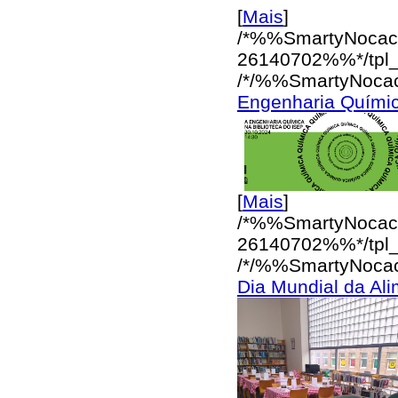
[
Mais
]
/*%%SmartyNocac
26140702%%*/
tpl
/*/%%SmartyNoca
Engenharia Químic
[
Mais
]
/*%%SmartyNocac
26140702%%*/
tpl
/*/%%SmartyNoca
Dia Mundial da Ali