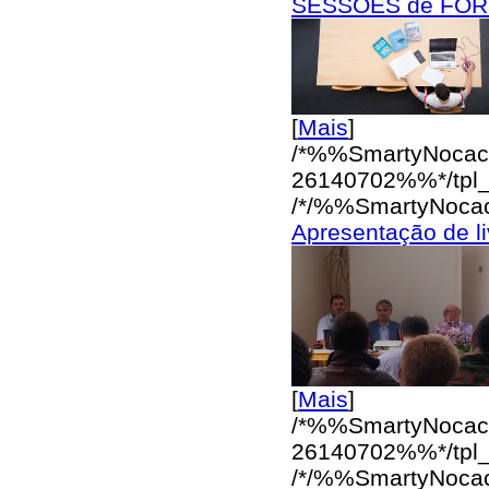
SESSÕES de FO
[
Mais
]
/*%%SmartyNocac
26140702%%*/
tpl
/*/%%SmartyNoca
Apresentação de l
[
Mais
]
/*%%SmartyNocac
26140702%%*/
tpl
/*/%%SmartyNoca