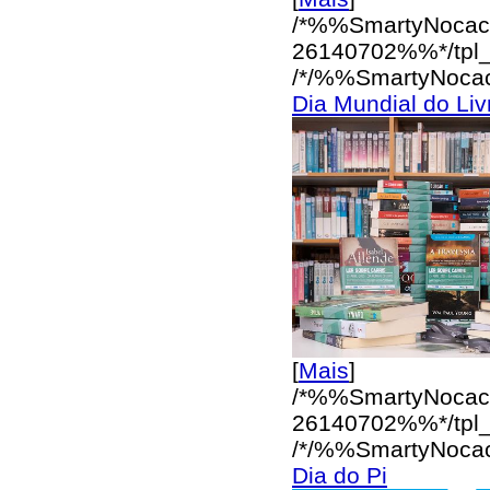
/*%%SmartyNocac
26140702%%*/
tpl
/*/%%SmartyNoca
Dia Mundial do Liv
[
Mais
]
/*%%SmartyNocac
26140702%%*/
tpl
/*/%%SmartyNoca
Dia do Pi