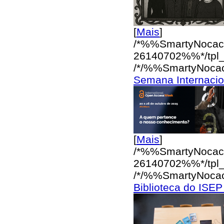
[
Mais
]
/*%%SmartyNocac
26140702%%*/
tpl
/*/%%SmartyNoca
Semana Internacio
[
Mais
]
/*%%SmartyNocac
26140702%%*/
tpl
/*/%%SmartyNoca
Biblioteca do ISE