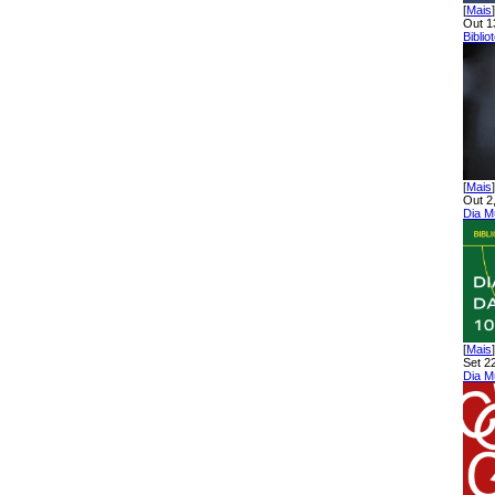
[
Mais
]
Out 1
Bibli
[
Mais
]
Out 2
Dia M
[
Mais
]
Set 2
Dia M