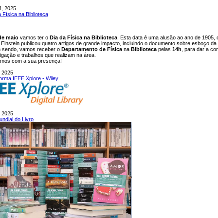
4, 2025
 Física na Biblioteca
de maio
vamos ter o
Dia da Física na Biblioteca
. Esta data é uma alusão ao ano de 1905, 
t Einstein publicou quatro artigos de grande impacto, incluindo o documento sobre esboço da T
 sendo, vamos receber o
Departamento de Física
na
Biblioteca
pelas
14h
, para dar a co
tigação e trabalhos que realizam na área.
mos com a sua presença!
, 2025
forma IEEE Xplore - Wiley
, 2025
undial do Livro