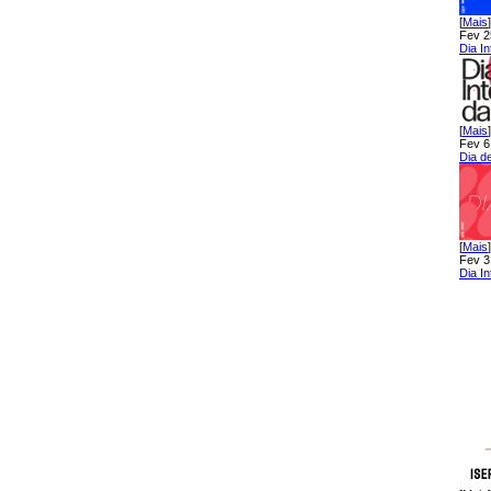
[
Mais
]
Fev 2
Dia I
[
Mais
]
Fev 6
Dia de
[
Mais
]
Fev 3
Dia I