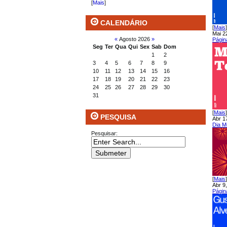
[
Mais
]
CALENDÁRIO
[
Mais
]
Mai 2
«
Agosto 2026
»
Págin
Seg
Ter
Qua
Qui
Sex
Sab
Dom
1
2
3
4
5
6
7
8
9
10
11
12
13
14
15
16
17
18
19
20
21
22
23
24
25
26
27
28
29
30
31
[
Mais
]
PESQUISA
Abr 1
Dia Mu
Pesquisar:
[
Mais
]
Abr 9
Págin