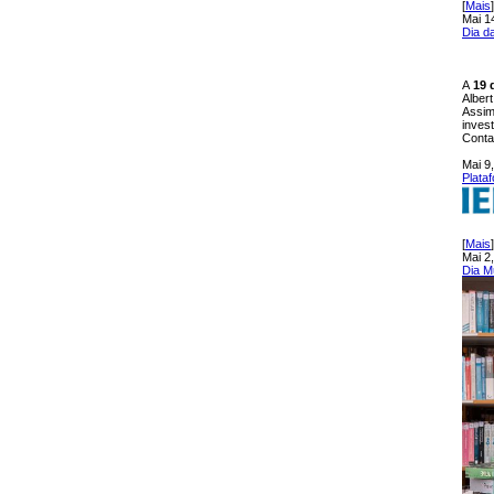
[
Mais
]
Mai 1
Dia da
A
19 
Alber
Assim
inves
Conta
Mai 9
Plata
[
Mais
]
Mai 2
Dia M