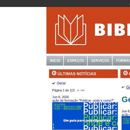
INÍCIO
ESPAÇOS
SERVIÇOS
FORMA
ÚLTIMAS NOTÍCIAS
Geral
G
Página 1 de 113
>
>>
G
Jun 8, 2026
ação de formação "Publicar: onde e como?"
Jun 8
ação 