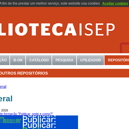
A fim de lhe prestar um melhor serviço, este website usa cookies
Aceitar cookies
ÇÃO
B-ON
CATÁLOGO
PESQUISA
UTILIZADOR
REPOSITÓR
OUTROS REPOSITÓRIOS
eral
eral
, 2026
de formação "Publicar: onde e como?"