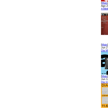
[
Mais
]
Ago 2
A Bib
[
Mais
]
Jun 2
Dia M
[
Mais
]
Jun 1
Dia I