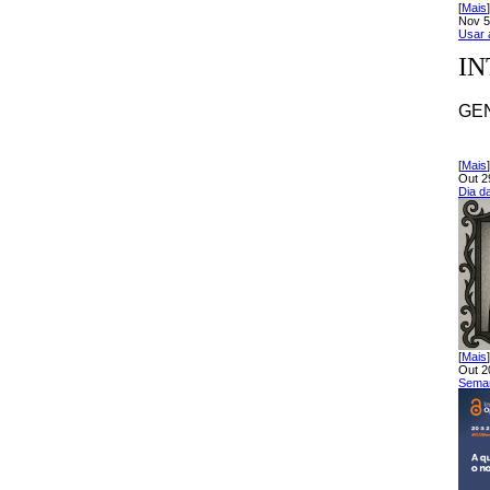
[
Mais
]
Nov 5
Usar a
IN
GE
[
Mais
]
Out 2
Dia d
[
Mais
]
Out 2
Seman