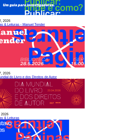
2, 2026
as & Leituras - Manuel Tender
7, 2026
ndial do Livro e dos Direitos de Autor
, 2026
as & Leituras