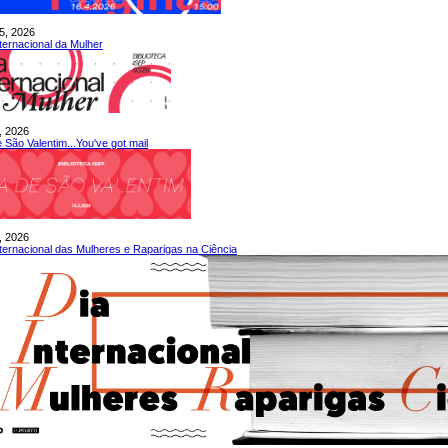
5, 2026
nternacional da Mulher
, 2026
 São Valentim...You've got mail
, 2026
nternacional das Mulheres e Raparigas na Ciência