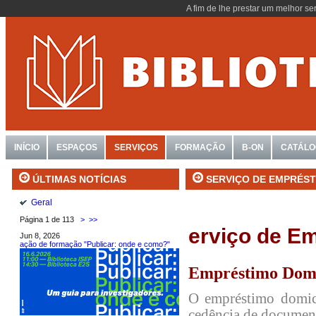
A fim de lhe prestar um melhor se
INÍCIO
ESPAÇOS
SERVIÇOS
FORMAÇÃO
B-ON
CATÁL
SERVIÇO DE EMPRÉST
ÚLTIMAS NOTÍCIAS
Geral
Página 1 de 113
>
>>
erviço de E
Jun 8, 2026
ação de formação "Publicar: onde e como?"
Empréstimo Domi
O empréstimo domici
cedência de documento