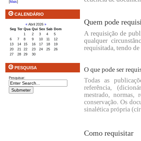
[
Mais
]
CALENDÁRIO
Quem pode requisi
«
Abril 2026
»
Seg
Ter
Qua
Qui
Sex
Sab
Dom
A requisição de publ
1
2
3
4
5
6
7
8
9
10
11
12
qualquer circunstân
13
14
15
16
17
18
19
requisitada, tendo d
20
21
22
23
24
25
26
27
28
29
30
PESQUISA
O que pode ser requi
Pesquisar:
Todas as publicaçõe
referência, (dicion
mestrado, normas, 
conservação. Os doc
sinalética própria (c
Como requisitar