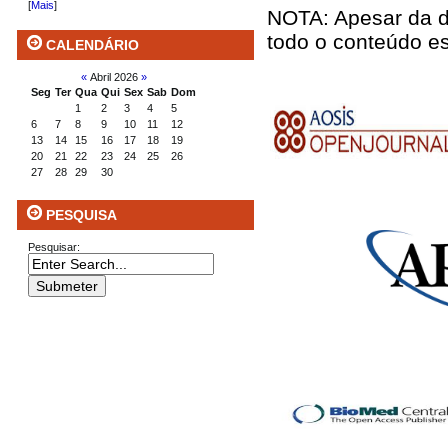
[
Mais
]
NOTA: Apesar da d
todo o conteúdo e
CALENDÁRIO
«
Abril 2026
»
Seg
Ter
Qua
Qui
Sex
Sab
Dom
1
2
3
4
5
6
7
8
9
10
11
12
13
14
15
16
17
18
19
20
21
22
23
24
25
26
27
28
29
30
PESQUISA
Pesquisar: