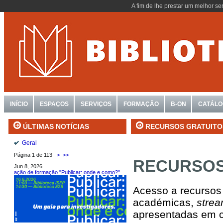
A fim de lhe prestar um melhor se
INÍCIO
ESPAÇOS
SERVIÇOS
FORMAÇÃO
B-ON
CATÁL
RECURSOS GRATUITO
ÚLTIMAS NOTÍCIAS
Geral
Página 1 de 113
>
>>
RECURSOS 
Jun 8, 2026
ação de formação "Publicar: onde e como?"
Acesso a recursos 
académicas,
stre
apresentadas em c