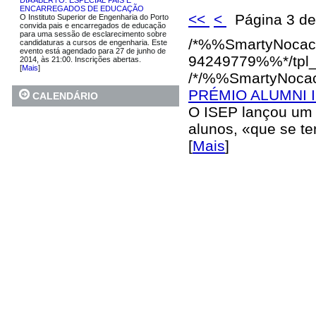
DIA ABERTO: ESPECIAL PAIS E
ENCARREGADOS DE EDUCAÇÃO
<<
<
Página 3 d
O Instituto Superior de Engenharia do Porto
convida pais e encarregados de educação
para uma sessão de esclarecimento sobre
/*%%SmartyNocac
candidaturas a cursos de engenharia. Este
evento está agendado para 27 de junho de
94249779%%*/
tpl
2014, às 21:00. Inscrições abertas.
[
Mais
]
/*/%%SmartyNoca
PRÉMIO ALUMNI 
CALENDÁRIO
O ISEP lançou um 
alunos, «que se t
[
Mais
]