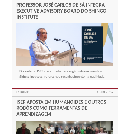
PROFESSOR JOSÉ CARLOS DE SÁ INTEGRA
EXECUTIVE ADVISORY BOARD DO SHINGO
INSTITUTE
Docente do ISEP
é nomeado para
órgão internacional do
Shingo Institute
, reforçando reconhecimento na qualidade,
melhoria contínua, excelência operacional e liderança global.
ESTUDAR
23-03-2026
ISEP APOSTA EM HUMANOIDES E OUTROS
ROBÔS COMO FERRAMENTAS DE
APRENDIZAGEM