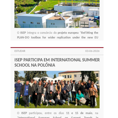
O
ISEP
integra o consórcio do
projeto europeu
“
ReFitting the
PLAN-DO toolbox for wider replication under the new EU
wastewater directive
”, coordenado pelo
LNEC
e financiado
pela
União Europeia
.
ESTUDAR
03-06-2026
ISEP PARTICIPA EM INTERNATIONAL SUMMER
SCHOOL NA POLÓNIA
O
ISEP
participou, entre os dias
11 e 15 de maio
, na
“
International Summer School on Current Trends in