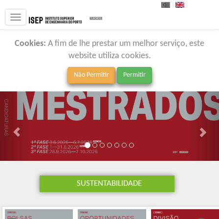
PT
EN
Cookies:
A fim de lhe prestar um melhor serviço, este
website utiliza cookies.
SUSTENTABILIDADE