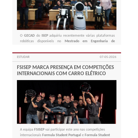
O
GECAD
do
ISEP
adquiriu recentemente várias plataformas
robóticas disponíveis no
Mestrado em Engenharia de
Inteligência Artificial
.
ESTUDAR
07-05-2026
FSISEP MARCA PRESENÇA EM COMPETIÇÕES
INTERNACIONAIS COM CARRO ELÉTRICO
A equipa
FSISEP
vai participar este ano nas competições
internacionais
Formula Student Portugal
e
Formula Student