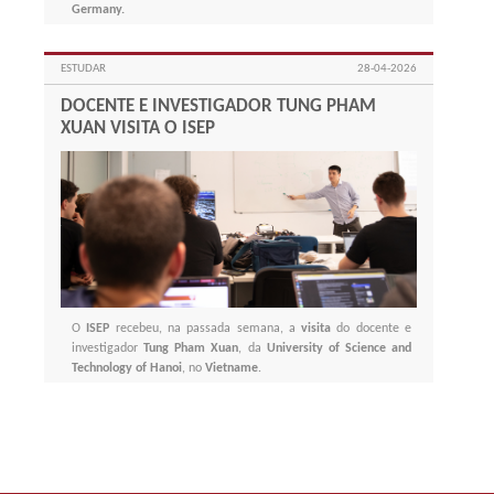
Germany.
ESTUDAR
28-04-2026
DOCENTE E INVESTIGADOR TUNG PHAM
XUAN VISITA O ISEP
O
ISEP
recebeu, na passada semana, a
visita
do docente e
investigador
Tung Pham Xuan
, da
University of Science and
Technology of Hanoi
, no
Vietname
.