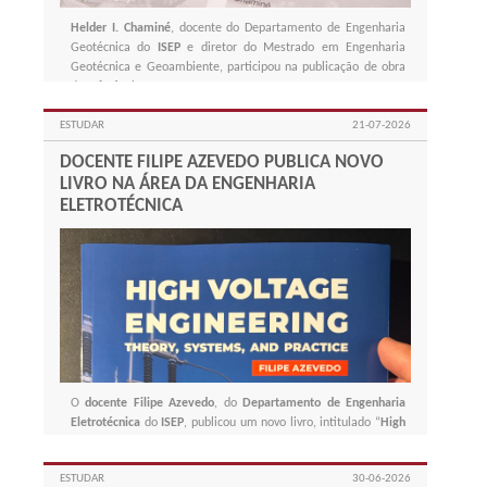
Helder I. Chaminé
, docente do Departamento de Engenharia
Geotécnica do
ISEP
e diretor do Mestrado em Engenharia
Geotécnica e Geoambiente, participou na publicação de obra
de referência.
ESTUDAR
21-07-2026
DOCENTE FILIPE AZEVEDO PUBLICA NOVO
LIVRO NA ÁREA DA ENGENHARIA
ELETROTÉCNICA
O
docente
Filipe Azevedo
, do
Departamento de Engenharia
Eletrotécnica
do
ISEP
, publicou um novo livro, intitulado “
High
Voltage Engineering: Theory, Systems, and Practice
”.
ESTUDAR
30-06-2026