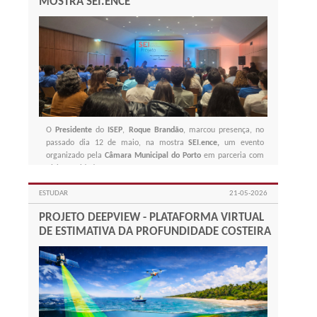
MOSTRA SEI.ENCE
O
Presidente
do
ISEP
,
Roque Brandão
, marcou presença, no
passado dia 12 de maio, na mostra
SEI.ence,
um evento
organizado pela
Câmara Municipal do Porto
em parceria com
várias entidades.
ESTUDAR
21-05-2026
PROJETO DEEPVIEW - PLATAFORMA VIRTUAL
DE ESTIMATIVA DA PROFUNDIDADE COSTEIRA