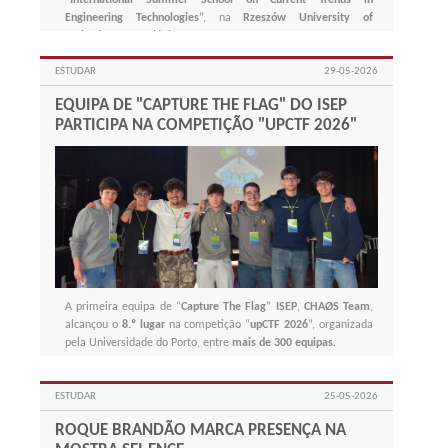
Engineering Technologies
”, na
Rzeszów University of
Technology
, na Polónia.
ESTUDAR
29-05-2026
EQUIPA DE "CAPTURE THE FLAG" DO ISEP
PARTICIPA NA COMPETIÇÃO "UPCTF 2026"
A primeira equipa de “
Capture The Flag
”
ISEP
,
CHAØS Team
,
alcançou o
8.º lugar
na competição “
upCTF 2026
”, organizada
pela Universidade do Porto, entre
mais de 300 equipas
.
ESTUDAR
25-05-2026
ROQUE BRANDÃO MARCA PRESENÇA NA