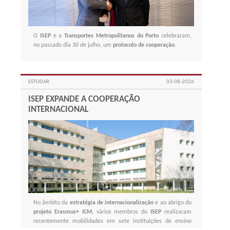
O
ISEP
e a
Transportes Metropolitanos do Porto
celebraram,
no passado dia 30 de julho, um
protocolo de cooperação
.
ESTUDAR
03-08-2026
ISEP EXPANDE A COOPERAÇÃO
INTERNACIONAL
No âmbito da
estratégia de
internacionalização
e ao abrigo do
projeto
Erasmus+ ICM
, vários membros do
ISEP
realizaram
recentemente mobilidades em sete instituições de ensino