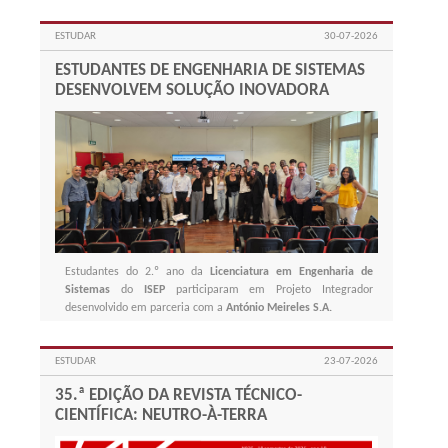
superior.
ESTUDAR
30-07-2026
ESTUDANTES DE ENGENHARIA DE SISTEMAS
DESENVOLVEM SOLUÇÃO INOVADORA
Estudantes do 2.º ano da
Licenciatura em Engenharia de
Sistemas
do
ISEP
participaram em Projeto Integrador
desenvolvido em parceria com a
António Meireles S.A.
ESTUDAR
23-07-2026
35.ª EDIÇÃO DA REVISTA TÉCNICO-
CIENTÍFICA: NEUTRO-À-TERRA