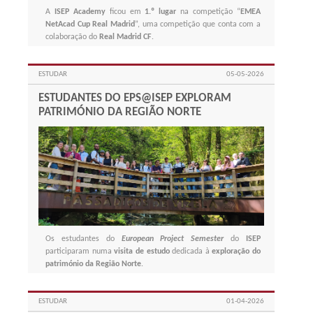
A
ISEP Academy
ficou em
1.º lugar
na competição “
EMEA
NetAcad Cup Real Madrid
”, uma competição que conta com a
colaboração do
Real Madrid CF
.
ESTUDAR
05-05-2026
ESTUDANTES DO EPS@ISEP EXPLORAM
PATRIMÓNIO DA REGIÃO NORTE
Os estudantes do
European Project Semester
do
ISEP
participaram numa
visita de estudo
dedicada à
exploração do
património da Região Norte
.
ESTUDAR
01-04-2026