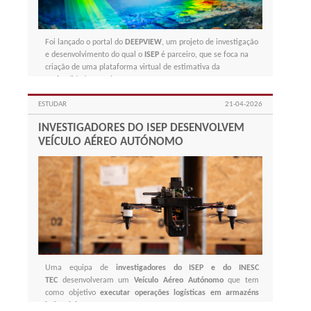
Foi lançado o portal do
DEEPVIEW
, um projeto de investigação
e desenvolvimento do qual o
ISEP
é parceiro, que se foca na
criação de uma plataforma virtual de estimativa da
profundidade costeira.
ESTUDAR
21-04-2026
INVESTIGADORES DO ISEP DESENVOLVEM
VEÍCULO AÉREO AUTÓNOMO
Uma equipa de
investigadores do ISEP e do INESC
TEC
desenvolveram um
Veículo Aéreo Autónomo
que tem
como objetivo
executar operações logísticas em armazéns
industriais
.